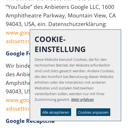
“YouTube” des Anbieters Google LLC, 1600
Amphitheatre Parkway, Mountain View, CA
94043, USA, ein. Datenschutzerklärung:
www.google.com/policies/privacy/
, Opt-Out:
COOKIE-
adssettings.google.com/authenticated
.
EINSTELLUNG
Google Fonts
Diese Website benutzt Cookies, die für den
Wir binden die Schriftarten ("Google Fonts")
technischen Betrieb der Website erforderlich
sind und stets gesetzt werden. Andere Cookies,
des Anbieters Google LLC, 1600
die den Komfort bei Benutzung dieser Website
Amphitheatre Parkway, Mountain View, CA
erhöhen oder die Interaktion mit anderen
Websites und sozialen Netzwerken
94043, USA, ein. Datenschutzerklärung:
vereinfachen sollen, werden nur mit Ihrer
www.google.com/policies/privacy/
, Opt-Out:
Zustimmung gesetzt.
Mehr erfahren
adssettings.google.com/authenticated
.
Alle akzeptieren
Cookies anpassen
Google ReCaptcha