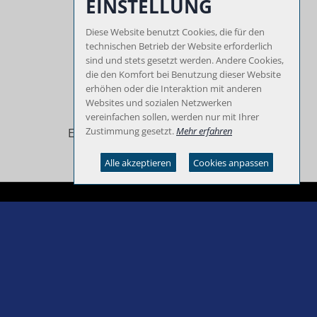
EINSTELLUNG
Diese Website benutzt Cookies, die für den
technischen Betrieb der Website erforderlich
sind und stets gesetzt werden. Andere Cookies,
Beratung
die den Komfort bei Benutzung dieser Website
erhöhen oder die Interaktion mit anderen
Moderne Großmaschinen
Websites und sozialen Netzwerken
für individuelle Spezial-Einsätze,
vereinfachen sollen, werden nur mit Ihrer
Zustimmung gesetzt.
Mehr erfahren
Erfahrung und Beratung zeichnen
B.I.G. Zweiwegebagger aus.
Alle akzeptieren
Cookies anpassen
Besuchen Sie uns auf
Facebook
Made by
www.younique-design.de